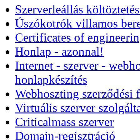
Szerverleállás költözteté
Úszókotrók villamos ber
Certificates of engineeri
Honlap - azonnal!
Internet - szerver - webho
honlapkészítés
Webhoszting szerződési f
Virtuális szerver szolgált
Criticalmass szerver
Domain-regisztráció