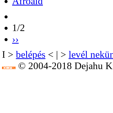
Afroaid
1/2
››
I >
belépés
< | >
levél nekü
© 2004-2018 Dejahu Kf