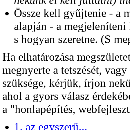
Össze kell gyűjtenie - a 
alapján - a megjeleníteni 
s hogyan szeretne. (S meg
Ha elhatározása megszülete
megnyerte a tetszését, vagy
szüksége, kérjük, írjon nek
ahol a gyors válasz érdekéb
a "honlapépítés, webfejleszt
1. az egyszerű...