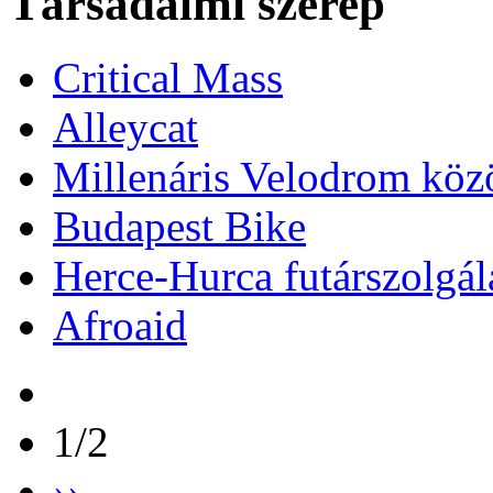
Társadalmi szerep
Critical Mass
Alleycat
Millenáris Velodrom köz
Budapest Bike
Herce-Hurca futárszolgál
Afroaid
1/2
››