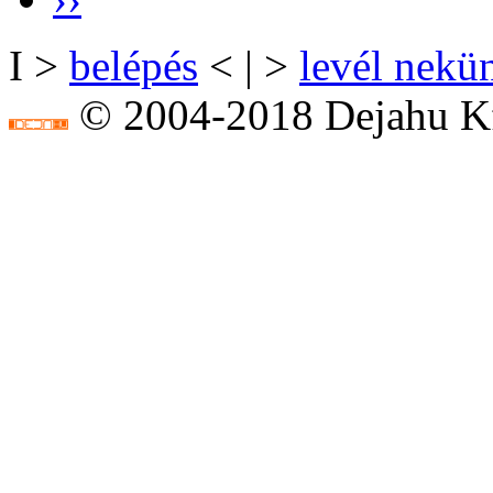
I >
belépés
< | >
levél nekü
© 2004-2018 Dejahu Kf