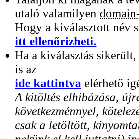
utaló valamilyen
domain-
Hogy a kiválasztott név 
itt ellenőrizheti.
Ha a kiválasztás sikerült,
is az
ide kattintva
elérhető ig
A kitöltés elhibázása, ú
következménnyel, köteleze
csak a letöltött, kinyomta
nekünk el kell juttatni) in