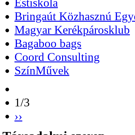
Estiskola
Bringaút Közhasznú Egy
Magyar Kerékpárosklub
Bagaboo bags
Coord Consulting
SzínMűvek
1/3
››