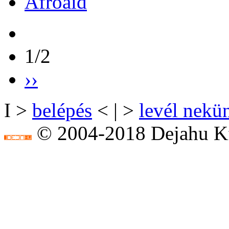
Afroaid
1/2
››
I >
belépés
< | >
levél nekü
© 2004-2018 Dejahu Kf