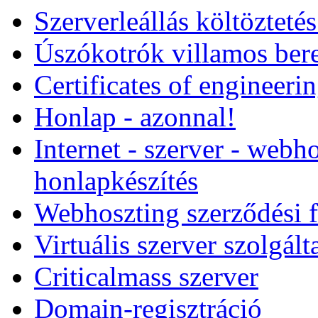
Szerverleállás költözteté
Úszókotrók villamos ber
Certificates of engineeri
Honlap - azonnal!
Internet - szerver - webho
honlapkészítés
Webhoszting szerződési f
Virtuális szerver szolgált
Criticalmass szerver
Domain-regisztráció