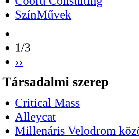
Coord Consulting
SzínMűvek
1/3
››
Társadalmi szerep
Critical Mass
Alleycat
Millenáris Velodrom köz