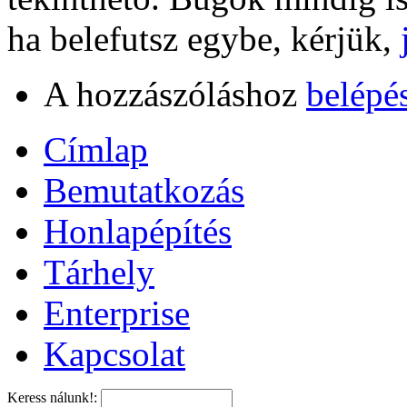
ha belefutsz egybe, kérjük,
A hozzászóláshoz
belépé
Címlap
Bemutatkozás
Honlapépítés
Tárhely
Enterprise
Kapcsolat
Keress nálunk!: