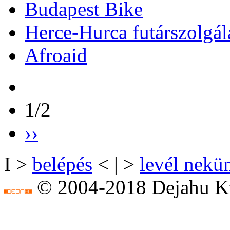
Budapest Bike
Herce-Hurca futárszolgál
Afroaid
1/2
››
I >
belépés
< | >
levél nekü
© 2004-2018 Dejahu Kf