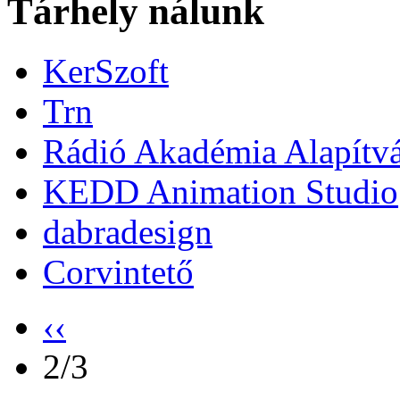
Tárhely nálunk
KerSzoft
Trn
Rádió Akadémia Alapítv
KEDD Animation Studio
dabradesign
Corvintető
‹‹
2/3