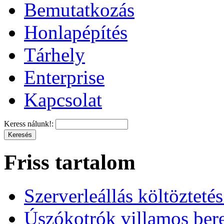
Bemutatkozás
Honlapépítés
Tárhely
Enterprise
Kapcsolat
Keress nálunk!:
Friss tartalom
Szerverleállás költözteté
Úszókotrók villamos ber