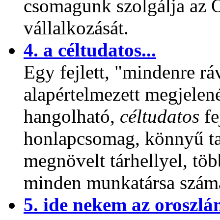
csomagunk szolgálja az 
vállalkozását.
4. a céltudatos...
Egy fejlett, "mindenre rá
alapértelmezett megjelené
hangolható,
céltudatos
fe
honlapcsomag, könnyű tar
megnövelt tárhellyel, tö
minden munkatársa szám
5. ide nekem az oroszlán