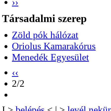
››
Társadalmi szerep
Zöld pók hálózat
Oriolus Kamarakórus
Menedék Egyesület
‹‹
2/2
I >
belépés
< | >
levél nekü