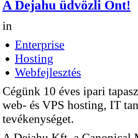
A Dejahu üdvözli Önt!
in
Enterprise
Hosting
Webfejlesztés
Cégünk 10 éves ipari tapasz
web- és VPS hosting, IT tan
tevékenységet.
A Dejahu Kft. a Canonical 