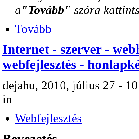
a
"Tovább"
szóra kattint
Tovább
Internet - szerver - web
webfejlesztés - honlapké
dejahu, 2010, július 27 - 1
in
Webfejlesztés
Bevezetés