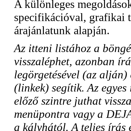
A különleges megoldások 
specifikációval, grafikai
árajánlatunk alapján.
Az itteni listához a böng
visszaléphet, azonban írá
legörgetésével (az alján)
(linkek) segítik. Az egyes
előző szintre juthat viss
menüpontra vagy a DEJAH
a kályhától. A teljes írás 