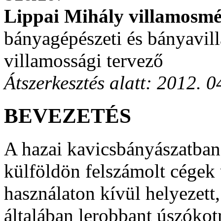
Lippai Mihály villamosm
bányagépészeti és bányavil
villamossági tervező
Átszerkesztés alatt: 2012. 0
BEVEZETÉS
A hazai kavicsbányászatban 
külföldön felszámolt cégek
használaton kívül helyezett
általában lerobbant úszókot