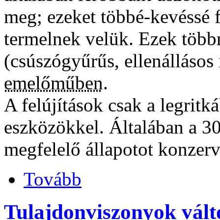
meg; ezeket többé-kevéssé f
termelnek velük. Ezek többn
(csúszógyűrűs, ellenállásos
emelőműben
.
A felújítások csak a legrit
eszközökkel. Általában a 3
megfelelő állapotot konzerv
Tovább
Tulajdonviszonyok vált