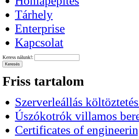
Honlapépítés
Tárhely
Enterprise
Kapcsolat
Keress nálunk!:
Friss tartalom
Szerverleállás költözteté
Úszókotrók villamos ber
Certificates of engineeri