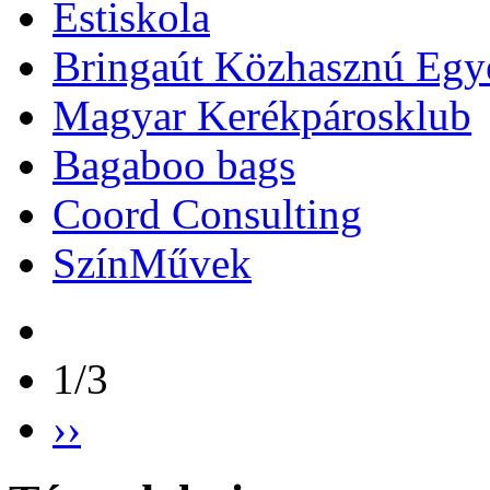
Estiskola
Bringaút Közhasznú Egy
Magyar Kerékpárosklub
Bagaboo bags
Coord Consulting
SzínMűvek
1/3
››