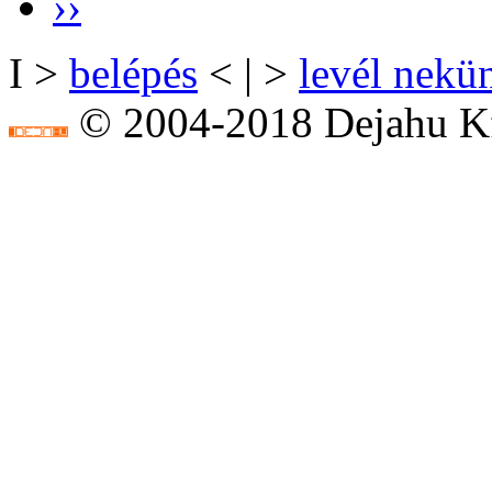
››
I >
belépés
< | >
levél nekü
© 2004-2018 Dejahu Kf