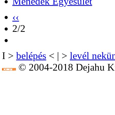
Menedék Egyesület
‹‹
2/2
I >
belépés
< | >
levél nekü
© 2004-2018 Dejahu Kf