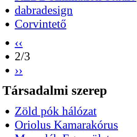
dabradesign
Corvintető
‹‹
2/3
››
Társadalmi szerep
Zöld pók hálózat
Oriolus Kamarakórus