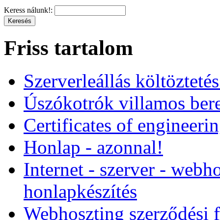
Keress nálunk!:
Friss tartalom
Szerverleállás költözteté
Úszókotrók villamos ber
Certificates of engineeri
Honlap - azonnal!
Internet - szerver - webho
honlapkészítés
Webhoszting szerződési f