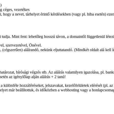
)
eg céges, vezetékes
i, hogy a nevet, tárhelyet érintő kérdésekben (vagy pl. hiba esetén) ezen
i tudja. Mint fent: lehetőleg hosszú távon, a domaintől függetlenül létez
el, szervezetével, Önével.
 (cégszerűen) aláírandó, nekünk eljuttatandó. (Mindkét oldalt alá kell ír
ói határozat, bírósági végzés stb. Az aláírás valamilyen igazolása, pl. b
tén az igénylőlap alján aláírás + 2 tanú!
 a különféle hozzáféréseket, jelszavakat, kezelőfelületek elérését (pl. a
rhelyet már beállítottuk, és időközben a webhosting vagy a honlapcsoma