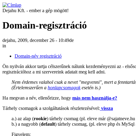
Dejahu Kft. - ember a gép mögött!
Domain-regisztráció
dejahu, 2009, december 26 - 10:49de
in
Domain-név regisztráció
Ön nyilván akkor tartja célszerűnek nálunk kezdeményezni az - elsősor
regisztrációhoz a mi szervereink adatait meg kell adni.
Nem érdemes valahol csak a nevet "megvenni", mert a fenntartás, 
(Értelemszerűen a
honlapcsomagok
esetén is.)
Ha megvan a név, ellenőrizze, hogy
más nem használja-e?
Tárhely csomagok a szolgáltatások részletezésével:
vissza
a.) az alap (
rookie
) tárhely csomag (pl. eleve már @sajatneve.hu l
b.) a nagyobb (
default
) tárhely csomag, (pl. eleve php és MySq
Figyelem: