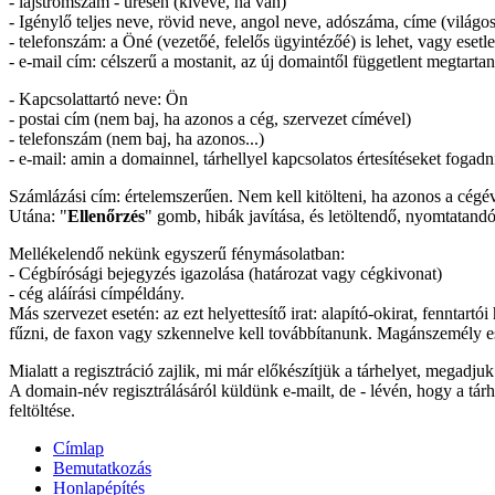
- lajstromszám - üresen (kivéve, ha van)
- Igénylő teljes neve, rövid neve, angol neve, adószáma, címe (világos
- telefonszám: a Öné (vezetőé, felelős ügyintézőé) is lehet, vagy esetl
- e-mail cím: célszerű a mostanit, az új domaintől függetlent megtartan
- Kapcsolattartó neve: Ön
- postai cím (nem baj, ha azonos a cég, szervezet címével)
- telefonszám (nem baj, ha azonos...)
- e-mail: amin a domainnel, tárhellyel kapcsolatos értesítéseket fogadn
Számlázási cím: értelemszerűen. Nem kell kitölteni, ha azonos a cégév
Utána: "
Ellenőrzés
" gomb, hibák javítása, és letöltendő, nyomtatandó,
Mellékelendő nekünk egyszerű fénymásolatban:
- Cégbírósági bejegyzés igazolása (határozat vagy cégkivonat)
- cég aláírási címpéldány.
Más szervezet esetén: az ezt helyettesítő irat: alapító-okirat, fenntart
fűzni, de faxon vagy szkennelve kell továbbítanunk. Magánszemély ese
Mialatt a regisztráció zajlik, mi már előkészítjük a tárhelyet, megadjuk
A domain-név regisztrálásáról küldünk e-mailt, de - lévén, hogy a tá
feltöltése.
Címlap
Bemutatkozás
Honlapépítés