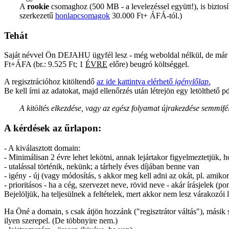
A
rookie
csomaghoz (500 MB - a levelezéssel együtt!), is biztos
szerkezetű
honlapcsomagok
30.000 Ft+ ÁFÁ-tól.)
Tehát
Saját névvel Ön DEJAHU ügyfél lesz - még weboldal nélkül, de már @s
Ft+ÁFA (br.: 9.525 Ft; 1
ÉVRE
előre) beugró költséggel.
A regisztrációhoz kitöltendő
az ide kattintva elérhető
igénylőlap
.
Be kell írni az adatokat, majd ellenőrzés után létrejön egy letölthető pd
A kitöltés elkezdése, vagy az egész folyamat újrakezdése semmifél
A kérdések az űrlapon:
- A kiválasztott domain:
- Minimálisan 2 évre lehet lekötni, annak lejártakor figyelmeztetjük, h
- utalással történik, nekünk; a tárhely éves díjában benne van
- igény - új (vagy módosítás, s akkor meg kell adni az okát, pl. amikor
- prioritásos - ha a cég, szervezet neve, rövid neve - akár írásjelek (
Bejelöljük, ha teljesülnek a feltételek, mert akkor nem lesz várakozói l
Ha Öné a domain, s csak átjön hozzánk ("regisztrátor váltás"), másik szo
ilyen szerepel. (De többnyire nem.)