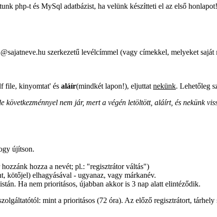
ítunk php-t és MySql adatbázist, ha velünk készítteti el az első honla
ajatneve.hu szerkezetű levélcímmel (vagy címekkel, melyeket saját mag
f file, kinyomtat' és
aláír
(mindkét lapon!), eljuttat
nekünk
. Lehetőleg s
e következménnyel nem jár, mert a végén letöltött, aláírt, és nekünk vis
ogy újítson.
 hozzánk hozza a nevét; pl.: "regisztrátor váltás")
pont, kötőjel) elhagyásával - ugyanaz, vagy márkanév.
istán. Ha nem prioritásos, újabban akkor is 3 nap alatt elintéződik.
lgáltatótól: mint a prioritásos (72 óra). Az előző regisztrátort, tárhely 