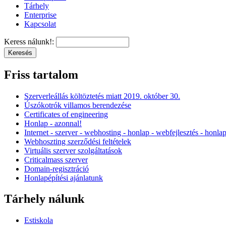
Tárhely
Enterprise
Kapcsolat
Keress nálunk!:
Friss tartalom
Szerverleállás költöztetés miatt 2019. október 30.
Úszókotrók villamos berendezése
Certificates of engineering
Honlap - azonnal!
Internet - szerver - webhosting - honlap - webfejlesztés - honla
Webhoszting szerződési feltételek
Virtuális szerver szolgáltatások
Criticalmass szerver
Domain-regisztráció
Honlapépítési ajánlatunk
Tárhely nálunk
Estiskola