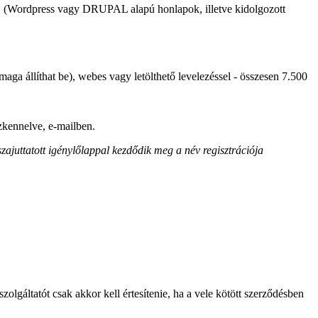
pot! (Wordpress vagy DRUPAL alapú honlapok, illetve kidolgozott
a állíthat be), webes vagy letölthető levelezéssel - összesen 7.500
zkennelve, e-mailben.
szajuttatott igénylőlappal kezdődik meg a név regisztrációja
szolgáltatót csak akkor kell értesítenie, ha a vele kötött szerződésben