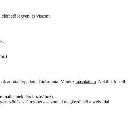
 elérhető legyen, és viszont.
ik.
ni!)
anknak adott/elfogadott aláírásminta. Mindez
másolatban
. Nekünk le kell
z e-mail címek létrehozásához).
g-szerződés is létrejöhet - s azonnal megkezdhető a weboldal