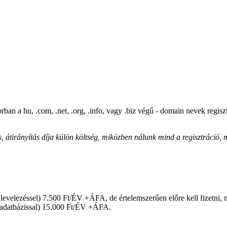
ban a hu, .com, .net, .org, .info, vagy .biz végű - domain nevek regisz
átirányítás díja külön költség, miközben nálunk mind a regisztráció, m
evelezéssel) 7.500 Ft/ÉV +ÁFA, de értelemszerűen előre kell fizetni, mert
l adatbázissal) 15.000 Ft/ÉV +ÁFA.