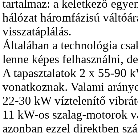
tartalmaz: a keletkező egye
hálózat háromfázisú váltóára
visszatáplálás.
Általában a technológia csa
lenne képes felhasználni, de
A tapasztalatok 2 x 55-90 
vonatkoznak. Valami arányo
22-30 kW víztelenítő vibráto
11 kW-os szalag-motorok v
azonban ezzel direktben szá