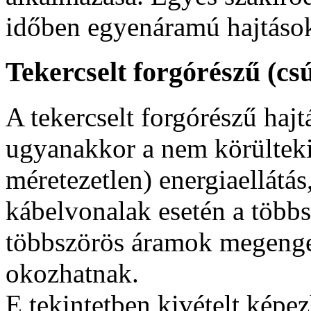
időben egyenáramú hajtásokk
Tekercselt forgórészű (c
A tekercselt forgórészű haj
ugyanakkor a nem körültekint
méretezetlen) energiaellátá
kábelvonalak esetén a több
többszörös áramok megenged
okozhatnak.
E tekintetben kivételt kép