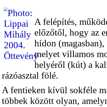
A felépítés, működ
előzőtől, hogy az 
hídon (magasban), 
melyet villamos mo
helyéről (kút) a ka
rázóasztal fölé.
A fentieken kívül sokféle má
többek között olyan, amely