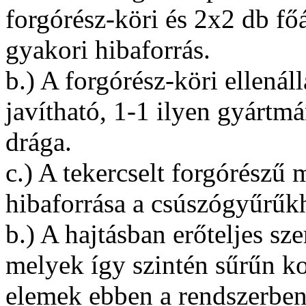
forgórész-köri és 2x2 db f
gyakori hibaforrás.
b.) A forgórész-köri ellenál
javítható, 1-1 ilyen gyártm
drága.
c.) A tekercselt forgórészű
hibaforrása a csúszógyűrűkh
b.) A hajtásban erőteljes s
melyek így szintén sűrűn ko
elemek ebben a rendszerben