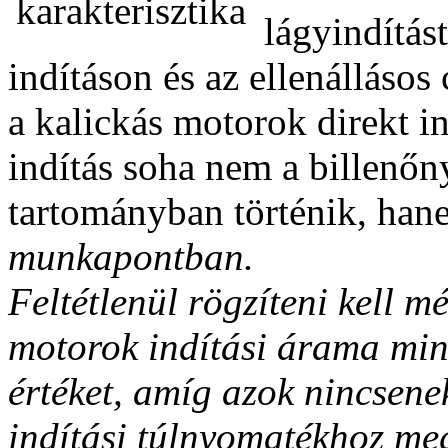
lágyindítás
indításon és az ellenállásos
a kalickás motorok direkt in
indítás soha nem a billenőny
tartományban történik, hane
munkapontban.
Feltétlenül rögzíteni kell m
motorok indítási árama min
értéket, amíg azok nincsene
indítási túlnyomatékhoz me