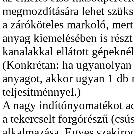
megmozdítására lehet szüks
a záróköteles markoló, mert 
anyag kiemelésében is részt
kanalakkal ellátott gépekn
(Konkrétan: ha ugyanolyan 
anyagot, akkor ugyan 1 db 
teljesítménnyel.)
A nagy indítónyomatékot a
a tekercselt forgórészű (cs
alkalmazása. Egyes szakirod