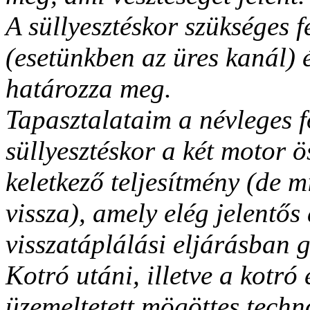
A süllyesztéskor szükséges f
(esetünkben az üres kanál) é
határozza meg.
Tapasztalataim a névleges 
süllyesztéskor a két motor 
keletkező teljesítmény (de 
vissza), amely elég jelentő
visszatáplálási eljárásban 
Kotró utáni, illetve a kotró
üzemeltetett mögöttes techn