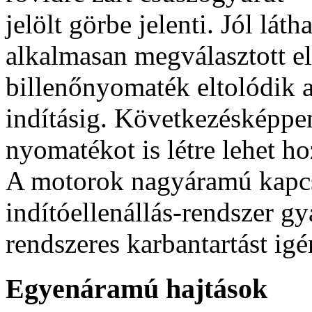
jelölt görbe jelenti. Jól lát
alkalmasan megválasztott el
billenőnyomaték eltolódik a
indításig. Következésképpen
nyomatékot is létre lehet ho
A motorok nagyáramú kapcso
indítóellenállás-rendszer gy
rendszeres karbantartást ig
Egyenáramú hajtások