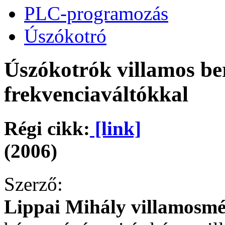
PLC-programozás
Úszókotró
Úszókotrók villamos ber
frekvenciaváltókkal
Régi cikk:
[link]
(2006)
Szerző:
Lippai Mihály villamosm