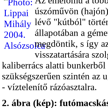
Az emelőmű a több
úszóművön (hajón) 
lévő "kútból" tört
állapotában a gémet
megdöntik, s így az
visszatartására szol
kaliberrács alatti bunkerből
szükségszerűen szintén az 
- víztelenítő rázóasztalra.
2. ábra (kép): futómacská