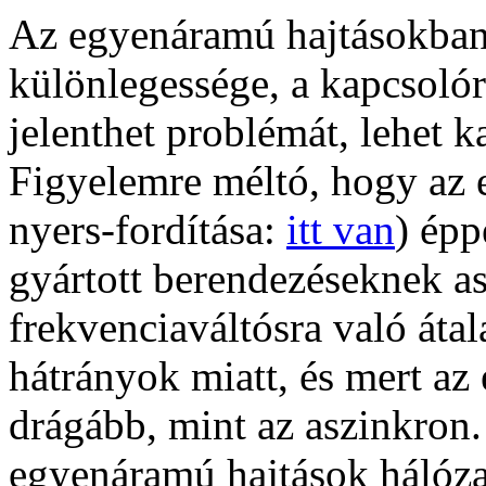
Az egyenáramú hajtásokban 
különlegessége, a kapcsolór
jelenthet problémát, lehet k
Figyelemre méltó, hogy az 
nyers-fordítása:
itt van
) ép
gyártott berendezéseknek a
frekvenciaváltósra való átala
hátrányok miatt, és mert a
drágább, mint az aszinkron.
egyenáramú hajtások hálóz