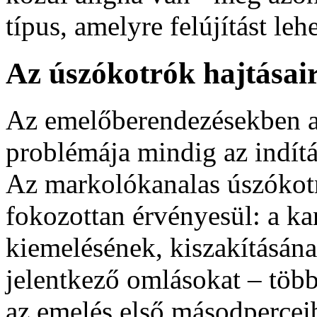
típus, amelyre felújítást lehe
Az úszókotrók hajtásair
Az emelőberendezésekben a
problémája mindig az indít
Az markolókanalas úszókotr
fokozottan érvényesül: a ka
kiemelésének, kiszakításána
jelentkező omlásokat – töb
az emelés első másodpercei