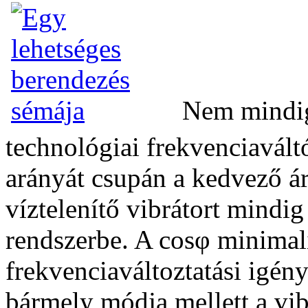
Nem mindig 
technológiai frekvenciaváltó
arányát csupán a kedvező á
víztelenítő vibrátort mindig
rendszerbe. A cosφ minimali
frekvenciaváltoztatási igény
bármely módja mellett a vibr