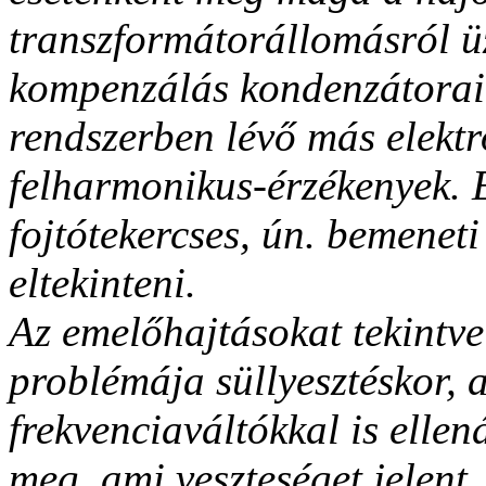
transzformátorállomásról ü
kompenzálás kondenzátorai 
rendszerben lévő más elektr
felharmonikus-érzékenyek. E
fojtótekercses, ún. bemeneti
eltekinteni.
Az emelőhajtásokat tekintve
problémája süllyesztéskor,
frekvenciaváltókkal is elle
meg, ami veszteséget jelent.