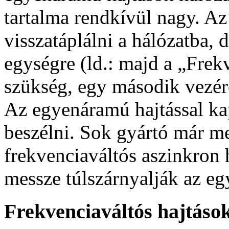
tartalma rendkívül nagy. A
visszatáplálni a hálózatba, 
egységre (ld.: majd a „Frek
szükség, egy második vezére
Az egyenáramú hajtással ka
beszélni. Sok gyártó már me
frekvenciaváltós aszinkron 
messze túlszárnyalják az eg
Frekvenciaváltós hajtáso