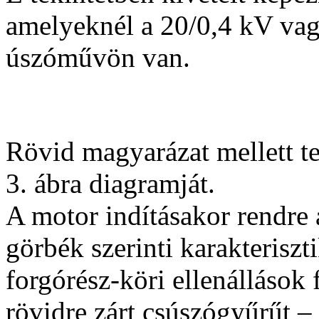
amelyeknél a 20/0,4 kV vag
úszóművön van.
Rövid magyarázat mellett t
3. ábra diagramját.
A motor indításakor rendre 
görbék szerinti karakteriszt
forgórész-köri ellenállások 
rövidre zárt csúszógyűrűt –