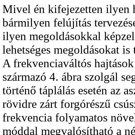
Mivel én kifejezetten ilyen
bármilyen felújítás tervezé
ilyen megoldásokkal képzelh
lehetséges megoldásokat is 
A frekvenciaváltós hajtások
származó 4. ábra szolgál se
történő táplálás esetén az a
rövidre zárt forgórészű csú
frekvencia folyamatos növelé
móddal megvalósítható a n