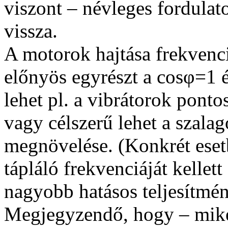
viszont – névleges fordulato
vissza.
A motorok hajtása frekven
előnyös egyrészt a cosφ=1 é
lehet pl. a vibrátorok ponto
vagy célszerű lehet a szala
megnövelése. (Konkrét ese
tápláló frekvenciáját kellet
nagyobb hatásos teljesítmén
Megjegyzendő, hogy – mikén