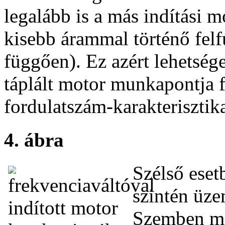
legalább is a más indítási 
kisebb árammal történő felfu
függően). Ez azért lehetsége
táplált motor munkapontja fe
fordulatszám-karakteriszti
4. ábra
Szélső eset
szintén üz
Szemben mi