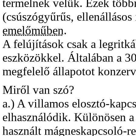
termelnek velük. Ezek többn
(csúszógyűrűs, ellenállásos
emelőműben
.
A felújítások csak a legrit
eszközökkel. Általában a 3
megfelelő állapotot konzerv
Miről van szó?
a.) A villamos elosztó-kapc
elhasználódik. Különösen a
használt mágneskapcsoló-re