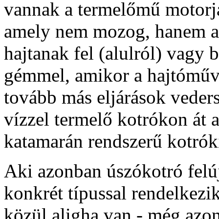
vannak a termelőmű motorjai
amely nem mozog, hanem a f
hajtanak fel (alulról) vagy 
gémmel, amikor a hajtóműve
tovább más eljárások veders
vízzel termelő kotrókon át 
katamarán rendszerű kotrók
Aki azonban úszókotró felújí
konkrét típussal rendelkezi
közül aligha van - még azon