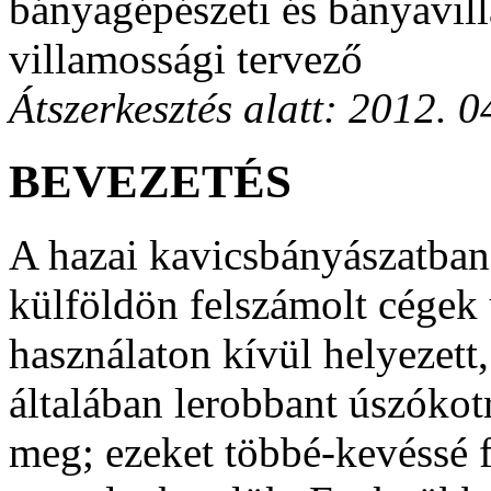
bányagépészeti és bányavil
villamossági tervező
Átszerkesztés alatt: 2012. 0
BEVEZETÉS
A hazai kavicsbányászatban 
külföldön felszámolt cégek
használaton kívül helyezett
általában lerobbant úszókot
meg; ezeket többé-kevéssé f