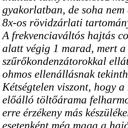
gyakorlatban, de soha nem 
8x-os rövidzárlati tartomán
A frekvenciaváltós hajtás co
alatt végig 1 marad, mert a 
szűrőkondenzátorokkal ellát
ohmos ellenállásnak tekinth
Kétségtelen viszont, hogy a
előálló töltőárama felharm
erre érzékeny más készüléke
esetenként még maga a hajó 