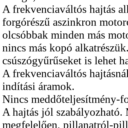
A frekvenciaváltós hajtás a
forgórészű aszinkron motoro
olcsóbbak minden más motor
nincs más kopó alkatrészük
csúszógyűrűseket is lehet ha
A frekvenciaváltós hajtásná
indítási áramok.
Nincs meddőteljesítmény-fo
A hajtás jól szabályozható
megfelelően, pillanatról-pil