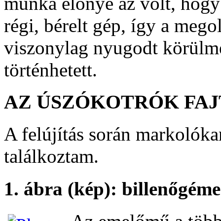
munka előnye az volt, hog
régi, bérelt gép, így a meg
viszonylag nyugodt körülmé
történhetett.
AZ ÚSZÓKOTRÓK FAJ
A felújítás során markolóka
találkoztam.
1. ábra (kép): billenőgém