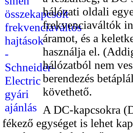
hálózati oldali egy
frekvenciaváltók in
áramot, és a keletk
használja el. (Addi
hálózatból nem ves
berendezés betáplál
követhető.
A DC-kapcsokra (DC
fékező egységet is lehet kap