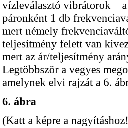
vízleválasztó vibrátorok – a
páronként 1 db frekvenciavá
mert némely frekvenciavált
teljesítmény felett van kive
mert az ár/teljesítmény arán
Legtöbbször a vegyes megol
amelynek elvi rajzát a 6. áb
6. ábra
(Katt a képre a nagyításhoz!