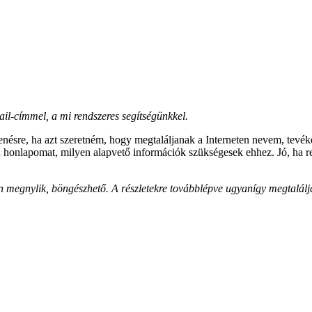
il-címmel, a mi rendszeres segítségünkkel.
enésre, ha azt szeretném, hogy megtaláljanak a Interneten nevem, tevék
 honlapomat, milyen alapvető információk szükségesek ehhez. Jó, ha ren
an megnylik, böngészhető. A részletekre továbblépve ugyanígy megtalálj