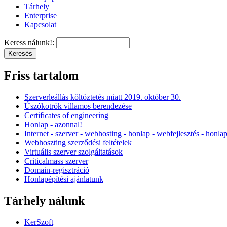
Tárhely
Enterprise
Kapcsolat
Keress nálunk!:
Friss tartalom
Szerverleállás költöztetés miatt 2019. október 30.
Úszókotrók villamos berendezése
Certificates of engineering
Honlap - azonnal!
Internet - szerver - webhosting - honlap - webfejlesztés - honla
Webhoszting szerződési feltételek
Virtuális szerver szolgáltatások
Criticalmass szerver
Domain-regisztráció
Honlapépítési ajánlatunk
Tárhely nálunk
KerSzoft