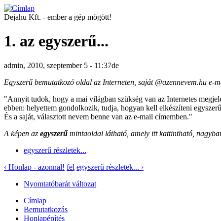
Dejahu Kft. - ember a gép mögött!
1. az egyszerű...
admin, 2010, szeptember 5 - 11:37de
Egyszerű bemutatkozó oldal az Interneten, saját @azennevem.hu e-ma
"Annyit tudok, hogy a mai világban szükség van az Internetes megjel
ebben: helyettem gondolkozik, tudja, hogyan kell elkészíteni egyszerű
És a saját, választott nevem benne van az e-mail címemben."
A képen az
egyszerű
mintaoldal látható, amely itt kattintható, nagyb
egyszerű részletek...
‹ Honlap - azonnal!
fel
egyszerű részletek... ›
Nyomtatóbarát változat
Címlap
Bemutatkozás
Honlapépítés