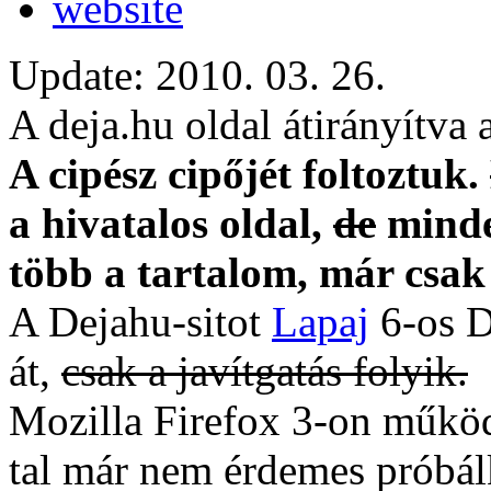
website
Update: 2010. 03. 26.
A deja.hu oldal átirányítva 
A cipész cipőjét foltoztuk.
a hivatalos oldal,
de
minden
több a tartalom, már csak
A Dejahu-sitot
Lapaj
6-os D
át,
csak a javítgatás folyik.
Mozilla Firefox 3-on működ
tal már nem érdemes próbálk