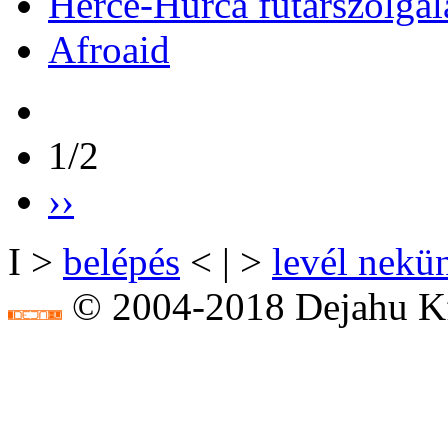
Herce-Hurca futárszolgál
Afroaid
1/2
››
I >
belépés
< | >
levél nekü
© 2004-2018 Dejahu Kf