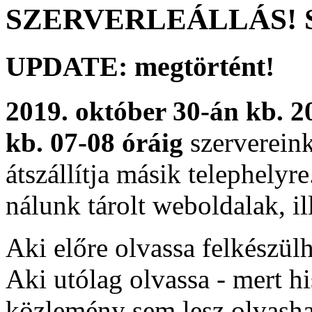
SZERVERLEÁLLÁS! 
UPDATE:
megtörtént!
2019. október 30-án kb. 2
kb. 07-08 óráig
szervereink
átszállítja másik telephelyr
nálunk tárolt weboldalak, il
Aki előre olvassa felkészülh
Aki utólag olvassa - mert his
közlemény sem lesz olvash