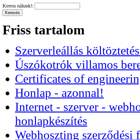
Keress nálunk!:
Friss tartalom
Szerverleállás költözteté
Úszókotrók villamos ber
Certificates of engineeri
Honlap - azonnal!
Internet - szerver - webho
honlapkészítés
Webhoszting szerződési f