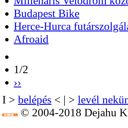
Millenáris Velodrom köz
Budapest Bike
Herce-Hurca futárszolgál
Afroaid
1/2
››
I >
belépés
< | >
levél nekü
© 2004-2018 Dejahu Kf